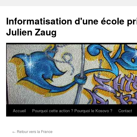
Aller
au
Informatisation d'une école p
contenu
Julien Zaug
Accueil
Pourquoi cette action ? Pourquoi le Kosovo ?
Contact
←
Retour vers la France