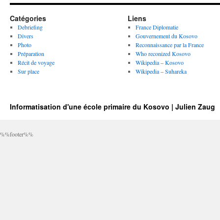
Catégories
Liens
Debriefing
France Diplomatie
Divers
Gouvernement du Kosovo
Photo
Reconnaissance par la France
Préparation
Who reconized Kosovo
Récit de voyage
Wikipedia – Kosovo
Sur place
Wikipedia – Suhareka
Informatisation d'une école primaire du Kosovo | Julien Zaug
%%footer%%