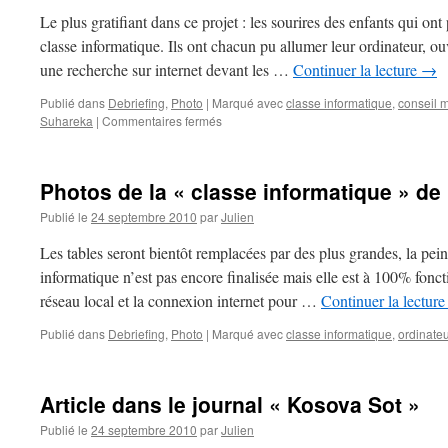
Le plus gratifiant dans ce projet : les sourires des enfants qui ont
classe informatique. Ils ont chacun pu allumer leur ordinateur, ouv
une recherche sur internet devant les …
Continuer la lecture
→
Publié dans
Debriefing
,
Photo
|
Marqué avec
classe informatique
,
conseil 
sur
Suhareka
|
Commentaires fermés
Photos
inauguration
avec
Photos de la « classe informatique » de 
le
conseil
Publié le
24 septembre 2010
par
Julien
municipal
et
Les tables seront bientôt remplacées par des plus grandes, la peint
les
informatique n’est pas encore finalisée mais elle est à 100% foncti
enfants
réseau local et la connexion internet pour …
Continuer la lectur
Publié dans
Debriefing
,
Photo
|
Marqué avec
classe informatique
,
ordinate
Article dans le journal « Kosova Sot »
Publié le
24 septembre 2010
par
Julien