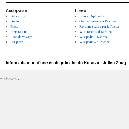
Catégories
Liens
Debriefing
France Diplomatie
Divers
Gouvernement du Kosovo
Photo
Reconnaissance par la France
Préparation
Who reconized Kosovo
Récit de voyage
Wikipedia – Kosovo
Sur place
Wikipedia – Suhareka
Informatisation d'une école primaire du Kosovo | Julien Zaug
%%footer%%