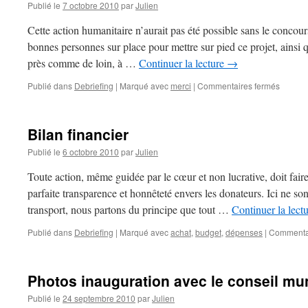
Publié le
7 octobre 2010
par
Julien
Cette action humanitaire n’aurait pas été possible sans le concour
bonnes personnes sur place pour mettre sur pied ce projet, ainsi 
près comme de loin, à …
Continuer la lecture
→
sur
Publié dans
Debriefing
|
Marqué avec
merci
|
Commentaires fermés
Remerc
Bilan financier
Publié le
6 octobre 2010
par
Julien
Toute action, même guidée par le cœur et non lucrative, doit faire
parfaite transparence et honnêteté envers les donateurs. Ici ne so
transport, nous partons du principe que tout …
Continuer la lect
Publié dans
Debriefing
|
Marqué avec
achat
,
budget
,
dépenses
|
Commentai
Photos inauguration avec le conseil mun
Publié le
24 septembre 2010
par
Julien