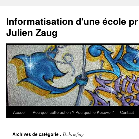
Aller
au
Informatisation d'une école p
contenu
Julien Zaug
Accueil
Pourquoi cette action ? Pourquoi le Kosovo ?
Contact
Debriefing
Archives de catégorie :